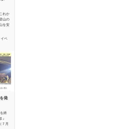
これか
登山の
山を安
,
イベ
号を発
会を終
ま』
（７月