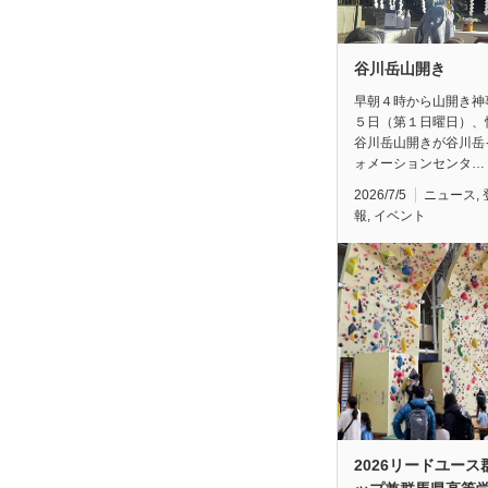
谷川岳山開き
早朝４時から山開き神
５日（第１日曜日）、
谷川岳山開きが谷川岳
ォメーションセンタ…
2026/7/5
ニュース
,
報
,
イベント
2026リードユース