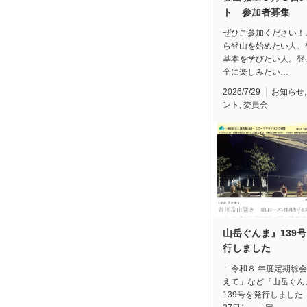
ト 参加者募集
ぜひご参加ください！
ら登山を始めたい人、
基本を学びたい人。登
全に楽しみたい…
2026/7/29
お知らせ
ント
,
委員会
山岳ぐんま』139
行しました
「令和８ 年度定期総
えて」など『山岳ぐん
139号を発行しました