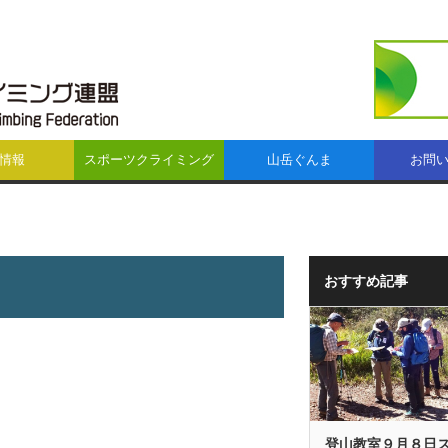
情報
スポーツクライミング
山岳ぐんま
お問
おすすめ記事
登山教室９月８日