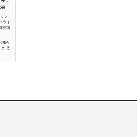
学校ク
大会
馬カッ
クライ
催要項
お知ら
ング
,
委