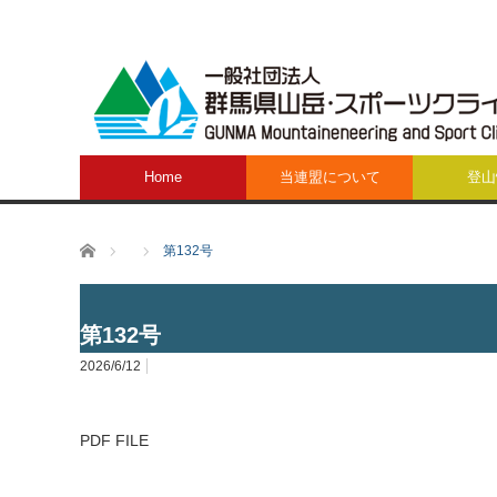
Home
当連盟について
登山
ホーム
第132号
第132号
2026/6/12
PDF FILE