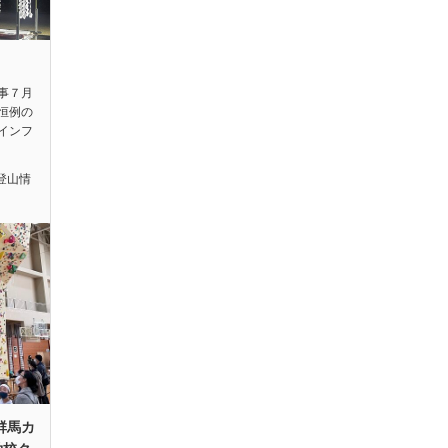
事７月
恒例の
インフ
登山情
群馬カ