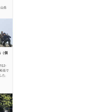
,
山岳
岳（個
12-
唐松岳で
した.