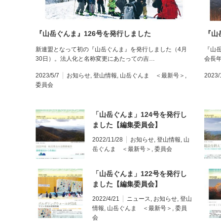
『山岳ぐんま』126号を発行しました
『山
新連盟となって初の『山岳ぐんま』を発行しました（4月
『山岳
30日）。法人化と名称変更にあたっての吉…
会長
2023/5/7
お知らせ
,
登山情報
,
山岳ぐんま ＜最新号＞
,
2023/
委員会
「山岳ぐんま」124号を発行し
ました【編集委員会】
2022/11/28
お知らせ
,
登山情報
,
山
岳ぐんま ＜最新号＞
,
委員会
「山岳ぐんま」122号を発行し
ました【編集委員会】
2022/4/21
ニュース
,
お知らせ
,
登山
情報
,
山岳ぐんま ＜最新号＞
,
委員
会