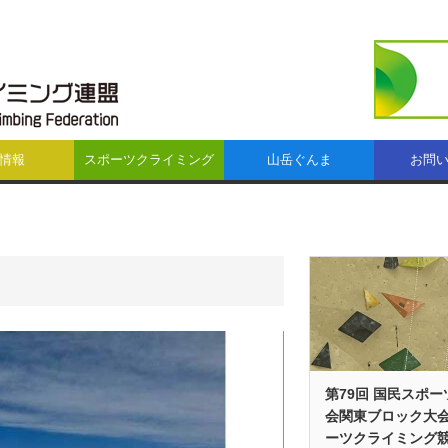
情報
スポーツクライミング
山岳ぐんま
お問
第79回 国民スポー
会関東ブロック大会
ーツクライミング