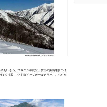
の年頭あいさつ、２０２３年度登山教室の実施報告のほ
の１を掲載。Ａ4判８ページオールカラー。こちらか