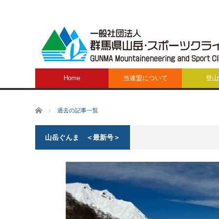
Home
当連盟について
登山
ホーム
過去の記事一覧
山岳ぐんま ＜最新号＞