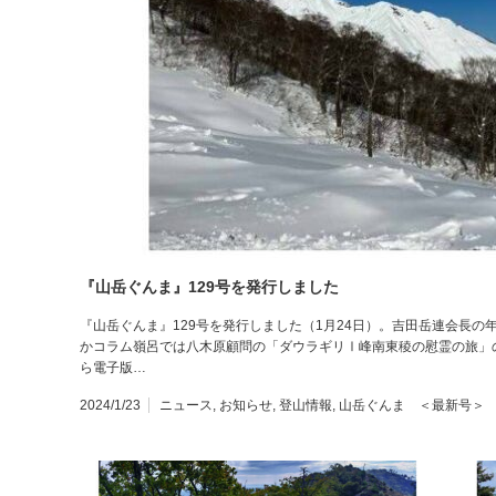
『山岳ぐんま』129号を発行しました
『山岳ぐんま』129号を発行しました（1月24日）。吉田岳連会長
かコラム嶺呂では八木原顧問の「ダウラギリⅠ峰南東稜の慰霊の旅」
ら電子版…
2024/1/23
ニュース
,
お知らせ
,
登山情報
,
山岳ぐんま ＜最新号＞