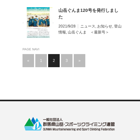
山岳ぐんま120号を発行しまし
た
2021/9/28
ニュース
,
お知らせ
,
登山
情報
,
山岳ぐんま ＜最新号＞
PAGE NAVI
«
1
2
3
»