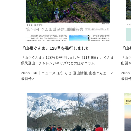
『山岳ぐんま』128号を発行しました
『山
『山岳ぐんま』128号を発行しました（11月6日）。ぐんま
『山岳
県民登山、チャレンジキッズなどのほかコラム…
山開
2023/11/6
ニュース
,
お知らせ
,
登山情報
,
山岳ぐんま ＜
2023/
最新号＞
最新