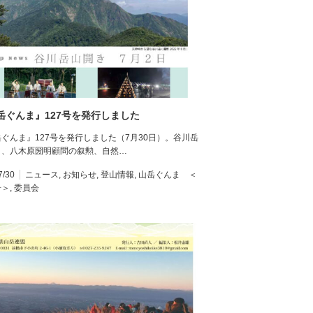
岳ぐんま』127号を発行しました
ぐんま』127号を発行しました（7月30日）。谷川岳
き、八木原圀明顧問の叙勲、自然…
7/30
ニュース
,
お知らせ
,
登山情報
,
山岳ぐんま ＜
号＞
,
委員会