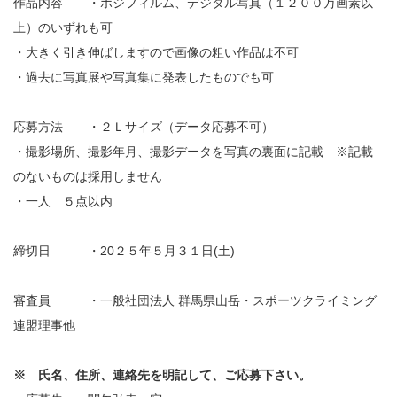
作品内容 ・ポジフィルム、デジタル写真（１２００万画素以
上）のいずれも可
・大きく引き伸ばしますので画像の粗い作品は不可
・過去に写真展や写真集に発表したものでも可
応募方法 ・２Ｌサイズ（データ応募不可）
・撮影場所、撮影年月、撮影データを写真の裏面に記載 ※記載
のないものは採用しません
・一人 ５点以内
締切日 ・20２５年５月３１日(土)
審査員 ・一般社団法人 群馬県山岳・スポーツクライミング
連盟理事他
※ 氏名、住所、連絡先を明記して、ご応募下さい。